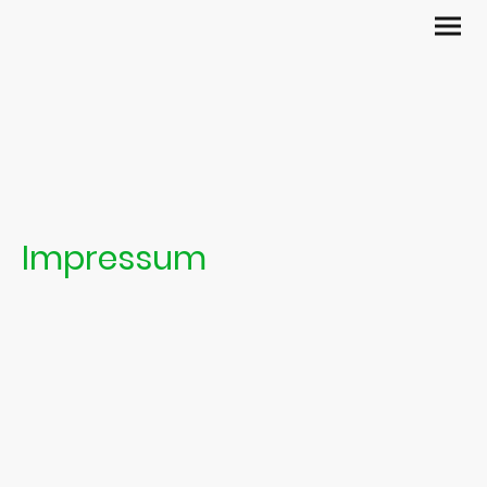
Impressum
MIRA TV GmbH
Rosel-Linner-Straße 5
58239 Schwerte
Telefon:
02307 2617756
02307 2617757
Fax:
02307 2617758