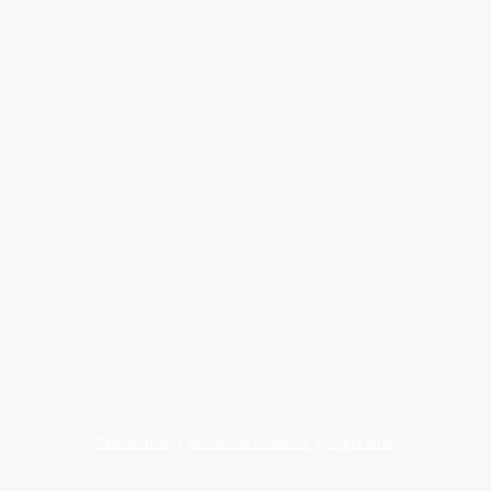
E-Mail: info(at)miratv.de
Geschäftsführer: Gustav Hilker / Timo Hilker
Sitz der Gesellschaft: Schwerte
Handelsregister: Amtsgericht Hagen, HRB 13851
Steuernummer: 322/5721/0834
USt ID.-Nr.: DE 228820085
Datenschutz
/
Rechtliche Hinweise
/
Impressum